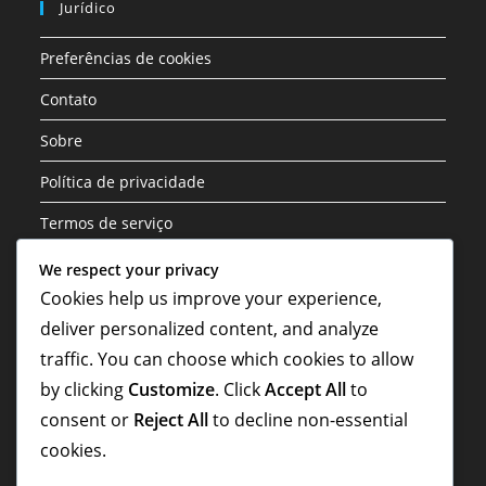
Jurídico
Preferências de cookies
Contato
Sobre
Política de privacidade
Termos de serviço
We respect your privacy
Categorias
Cookies help us improve your experience,
deliver personalized content, and analyze
Análise Tática da Formação 3-1-4-2
traffic. You can choose which cookies to allow
Funções dos Jogadores na Formação 3-1-4-2
by clicking
Customize
. Click
Accept All
to
Variações de Formação da Estrutura 3-1-4-2
consent or
Reject All
to decline non-essential
cookies.