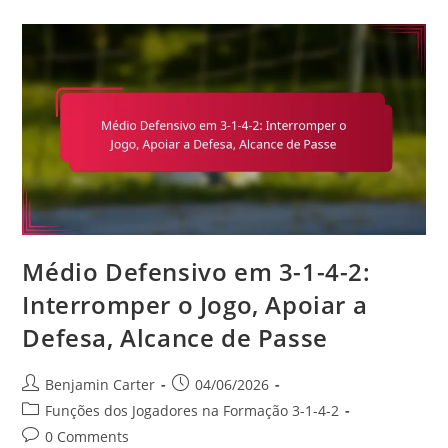
4-
2:
Cobertura
Da
Defesa,
Leitura
Do
Jogo,
Liderança
Médio Defensivo em 3-1-4-2:
Interromper o Jogo, Apoiar a
Defesa, Alcance de Passe
Post
Post
Benjamin Carter
04/06/2026
author:
published:
Post
Funções dos Jogadores na Formação 3-1-4-2
category:
Post
0 Comments