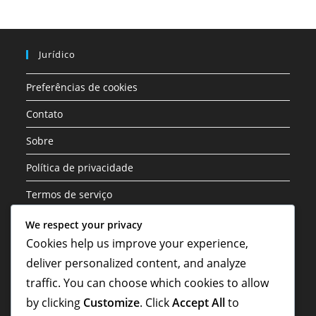
Jurídico
Preferências de cookies
Contato
Sobre
Política de privacidade
Termos de serviço
We respect your privacy
Categorias
Cookies help us improve your experience,
deliver personalized content, and analyze
Análise Tática da Formação 3-1-4-2
traffic. You can choose which cookies to allow
Funções dos Jogadores na Formação 3-1-4-2
by clicking
Customize
. Click
Accept All
to