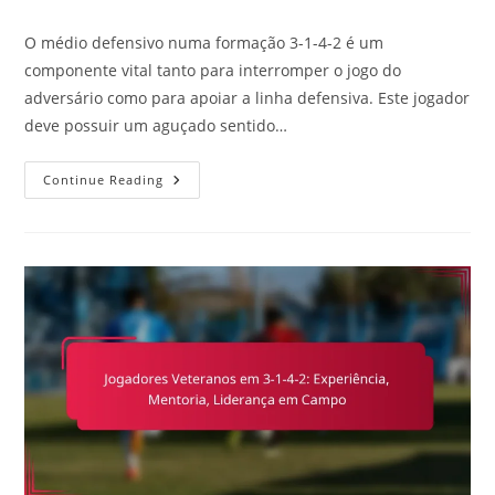
comments:
O médio defensivo numa formação 3-1-4-2 é um
componente vital tanto para interromper o jogo do
adversário como para apoiar a linha defensiva. Este jogador
deve possuir um aguçado sentido…
Médio
Continue Reading
Defensivo
Em
3-
1-
4-
2:
Interromper
O
Jogo,
Apoiar
A
Defesa,
Alcance
De
Passe