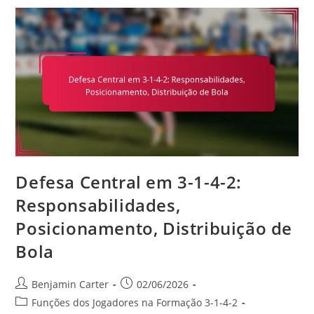
4-
2:
Experiência,
Mentoria,
Liderança
Em
Campo
Defesa Central em 3-1-4-2:
Responsabilidades,
Posicionamento, Distribuição de
Bola
Post
Post
Benjamin Carter
02/06/2026
author:
published:
Post
Funções dos Jogadores na Formação 3-1-4-2