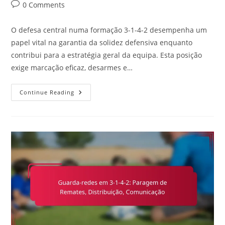
category:
Post
0 Comments
comments:
O defesa central numa formação 3-1-4-2 desempenha um
papel vital na garantia da solidez defensiva enquanto
contribui para a estratégia geral da equipa. Esta posição
exige marcação eficaz, desarmes e…
Defesa
Continue Reading
Central
Em
3-
1-
4-
2:
Responsabilidades,
Posicionamento,
Distribuição
De
Bola