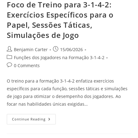
Foco de Treino para 3-1-4-2:
Exercícios Específicos para o
Papel, Sessões Táticas,
Simulações de Jogo
Post
Post
Benjamin Carter
15/06/2026
author:
published:
Post
Funções dos Jogadores na Formação 3-1-4-2
category:
Post
0 Comments
comments:
O treino para a formação 3-1-4-2 enfatiza exercícios
específicos para cada função, sessões táticas e simulações
de jogo para otimizar o desempenho dos jogadores. Ao
focar nas habilidades únicas exigidas…
Foco
Continue Reading
De
Treino
Para
3-