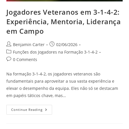
Jogadores Veteranos em 3-1-4-2:
Experiência, Mentoria, Liderança
em Campo
Post
Post
Benjamin Carter
02/06/2026
author:
published:
Post
Funções dos Jogadores na Formação 3-1-4-2
category:
Post
0 Comments
comments:
Na formação 3-1-4-2, os jogadores veteranos são
fundamentais para aproveitar a sua vasta experiência e
elevar o desempenho da equipa. Eles não só se destacam
em papéis táticos chave, mas…
Jogadores
Continue Reading
Veteranos
Em
3-
1-