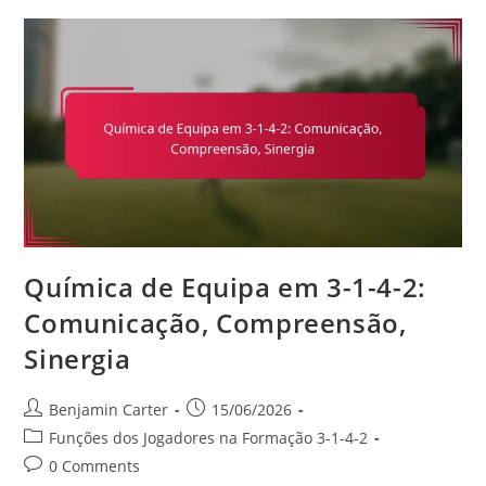
1-
4-
2:
Exercícios
Específicos
Para
O
Papel,
Sessões
Táticas,
Simulações
De
Jogo
Química de Equipa em 3-1-4-2:
Comunicação, Compreensão,
Sinergia
Post
Post
Benjamin Carter
15/06/2026
author:
published:
Post
Funções dos Jogadores na Formação 3-1-4-2
category:
Post
0 Comments