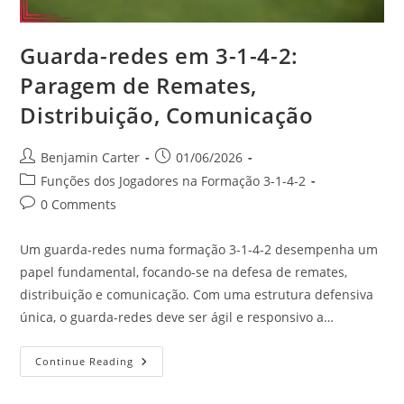
Guarda-redes em 3-1-4-2:
Paragem de Remates,
Distribuição, Comunicação
Post
Post
Benjamin Carter
01/06/2026
author:
published:
Post
Funções dos Jogadores na Formação 3-1-4-2
category:
Post
0 Comments
comments:
Um guarda-redes numa formação 3-1-4-2 desempenha um
papel fundamental, focando-se na defesa de remates,
distribuição e comunicação. Com uma estrutura defensiva
única, o guarda-redes deve ser ágil e responsivo a…
Guarda-
Continue Reading
Redes
Em
3-