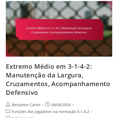
2:
Criatividade,
Marcação
De
Golos,
Jogo
De
Ligação
Extremo Médio em 3-1-4-2:
Manutenção da Largura,
Cruzamentos, Acompanhamento
Defensivo
Post
Post
Benjamin Carter
08/06/2026
author:
published:
Post
Funções dos Jogadores na Formação 3-1-4-2
category: