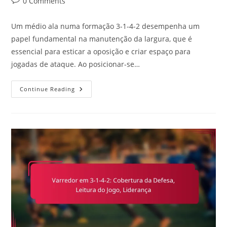
Post
0 Comments
comments:
Um médio ala numa formação 3-1-4-2 desempenha um
papel fundamental na manutenção da largura, que é
essencial para esticar a oposição e criar espaço para
jogadas de ataque. Ao posicionar-se…
Extremo
Continue Reading
Médio
Em
3-
1-
4-
2:
Manutenção
Da
Largura,
Cruzamentos,
Acompanhamento
Defensivo