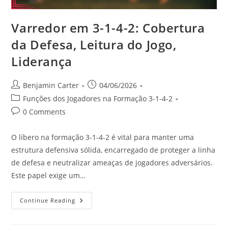
Varredor em 3-1-4-2: Cobertura
da Defesa, Leitura do Jogo,
Liderança
Post
Post
Benjamin Carter
04/06/2026
author:
published:
Post
Funções dos Jogadores na Formação 3-1-4-2
category:
Post
0 Comments
comments:
O líbero na formação 3-1-4-2 é vital para manter uma
estrutura defensiva sólida, encarregado de proteger a linha
de defesa e neutralizar ameaças de jogadores adversários.
Este papel exige um…
Varredor
Continue Reading
Em
3-
1-