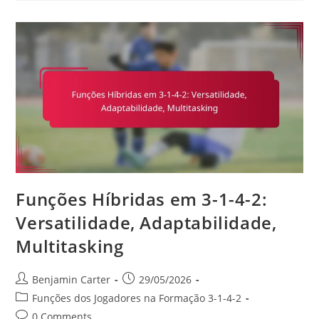
1-
4-
2:
Paragem
De
Remates,
Distribuição,
Comunicação
Funções Híbridas em 3-1-4-2:
Versatilidade, Adaptabilidade,
Multitasking
Post
Post
Benjamin Carter
29/05/2026
author:
published:
Post
Funções dos Jogadores na Formação 3-1-4-2
category:
Post
0 Comments