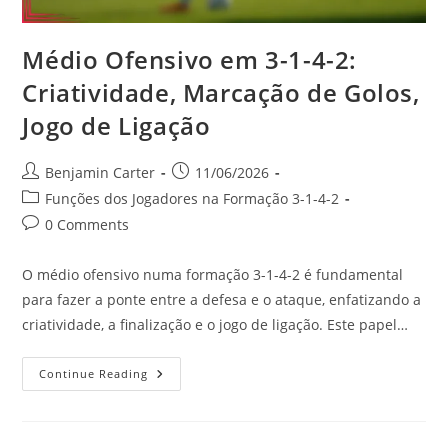
Médio Ofensivo em 3-1-4-2:
Criatividade, Marcação de Golos,
Jogo de Ligação
Post
Post
Benjamin Carter
11/06/2026
author:
published:
Post
Funções dos Jogadores na Formação 3-1-4-2
category:
Post
0 Comments
comments:
O médio ofensivo numa formação 3-1-4-2 é fundamental
para fazer a ponte entre a defesa e o ataque, enfatizando a
criatividade, a finalização e o jogo de ligação. Este papel…
Médio
Continue Reading
Ofensivo
Em
3-
1-
4-