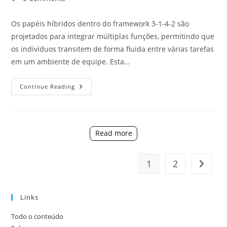
comments:
Os papéis híbridos dentro do framework 3-1-4-2 são
projetados para integrar múltiplas funções, permitindo que
os indivíduos transitem de forma fluida entre várias tarefas
em um ambiente de equipe. Esta…
Funções
Continue Reading
Híbridas
Em
3-
1-
4-
2:
Read more
Versatilidade,
Adaptabilidade,
Multitasking
1
2
Go to t
Links
Todo o conteúdo