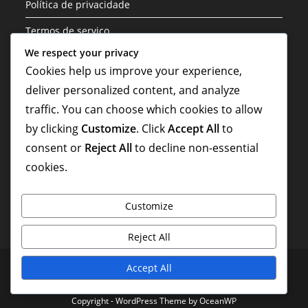
Política de privacidade
Termos de serviço
We respect your privacy
Categorias
Cookies help us improve your experience,
deliver personalized content, and analyze
Análise Tática da Formação 3-1-4-2
traffic. You can choose which cookies to allow
Funções dos Jogadores na Formação 3-1-4-2
by clicking
Customize
. Click
Accept All
to
consent or
Reject All
to decline non-essential
Variações de Formação da Estrutura 3-1-4-2
cookies.
Customize
Reject All
Preferências de cookies
Contato
Sobre
Accept All
Política de privacidade
Termos de serviço
Copyright - WordPress Theme by OceanWP