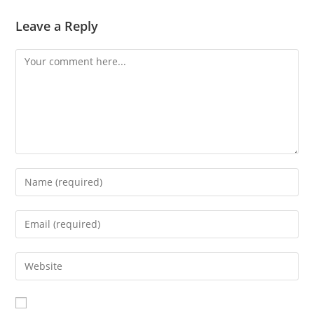
Leave a Reply
Comment
Enter
your
name
Enter
or
your
username
email
Enter
to
address
your
comment
to
website
comment
URL