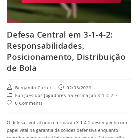
Defesa Central em 3-1-4-2:
Responsabilidades,
Posicionamento, Distribuição
de Bola
Post
Post
Benjamin Carter
02/06/2026
author:
published:
Post
Funções dos Jogadores na Formação 3-1-4-2
category:
Post
0 Comments
comments:
O defesa central numa formação 3-1-4-2 desempenha um
papel vital na garantia da solidez defensiva enquanto
contribui para a estratégia geral da equipa. Esta posição