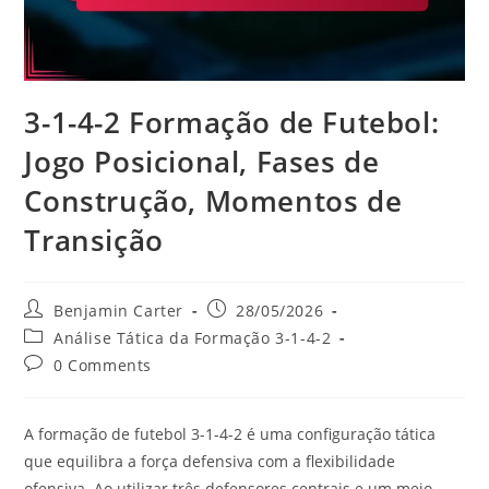
3-1-4-2 Formação de Futebol:
Jogo Posicional, Fases de
Construção, Momentos de
Transição
Post
Post
Benjamin Carter
28/05/2026
author:
published:
Post
Análise Tática da Formação 3-1-4-2
category:
Post
0 Comments
comments:
A formação de futebol 3-1-4-2 é uma configuração tática
que equilibra a força defensiva com a flexibilidade
ofensiva. Ao utilizar três defensores centrais e um meio-