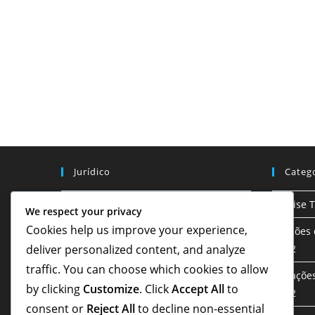
Jurídico
Categ
Preferências de cookies
Análise 
We respect your privacy
Cookies help us improve your experience,
Contato
Funções 
deliver personalized content, and analyze
1-4-2
Sobre
traffic. You can choose which cookies to allow
Variaçõe
Política de privacidade
by clicking
Customize
. Click
Accept All
to
1-4-2
consent or
Reject All
to decline non-essential
Termos de serviço